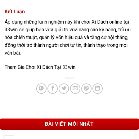
Kết Luận
Áp dụng những kinh nghiệm này khi chơi Xì Dách online tại
33win sẽ giúp bạn vừa giải trí vừa nâng cao kỹ năng, tối ưu
hóa chiến thuật, quản lý vốn hiệu quả và tăng cơ hội thắng,
đồng thời trở thành người chơi tự tin, thành thạo trong mọi
ván bài.
Tham Gia Chơi Xì Dách Tại 33win
BÀI VIẾT MỚI NHẤT