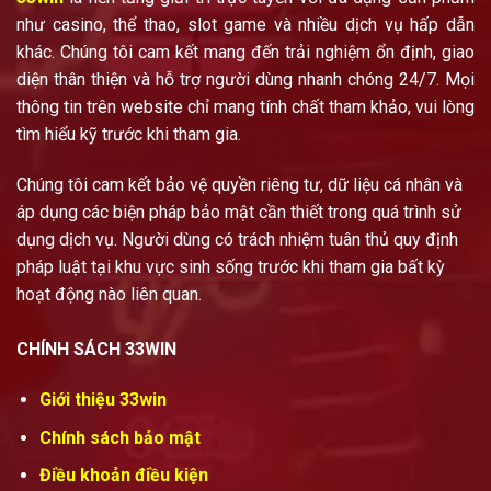
như casino, thể thao, slot game và nhiều dịch vụ hấp dẫn
khác. Chúng tôi cam kết mang đến trải nghiệm ổn định, giao
diện thân thiện và hỗ trợ người dùng nhanh chóng 24/7. Mọi
thông tin trên website chỉ mang tính chất tham khảo, vui lòng
tìm hiểu kỹ trước khi tham gia.
Chúng tôi cam kết bảo vệ quyền riêng tư, dữ liệu cá nhân và
áp dụng các biện pháp bảo mật cần thiết trong quá trình sử
dụng dịch vụ. Người dùng có trách nhiệm tuân thủ quy định
pháp luật tại khu vực sinh sống trước khi tham gia bất kỳ
hoạt động nào liên quan.
CHÍNH SÁCH 33WIN
Giới thiệu 33win
Chính sách bảo mật
Điều khoản điều kiện