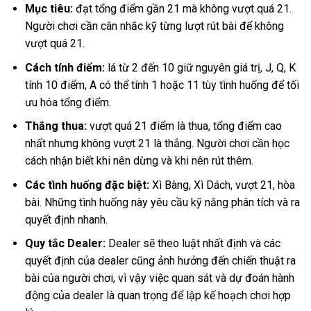
Mục tiêu:
đạt tổng điểm gần 21 mà không vượt quá 21.
Người chơi cần cân nhắc kỹ từng lượt rút bài để không
vượt quá 21.
Cách tính điểm:
lá từ 2 đến 10 giữ nguyên giá trị, J, Q, K
tính 10 điểm, A có thể tính 1 hoặc 11 tùy tình huống để tối
ưu hóa tổng điểm.
Thắng thua:
vượt quá 21 điểm là thua, tổng điểm cao
nhất nhưng không vượt 21 là thắng. Người chơi cần học
cách nhận biết khi nên dừng và khi nên rút thêm.
Các tình huống đặc biệt:
Xì Bàng, Xì Dách, vượt 21, hòa
bài. Những tình huống này yêu cầu kỹ năng phân tích và ra
quyết định nhanh.
Quy tắc Dealer:
Dealer sẽ theo luật nhất định và các
quyết định của dealer cũng ảnh hưởng đến chiến thuật ra
bài của người chơi, vì vậy việc quan sát và dự đoán hành
động của dealer là quan trọng để lập kế hoạch chơi hợp