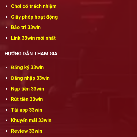
Chơi có trách nhiệm
Giấy phép hoạt động
Bảo trì 33win
Link 33win mới nhất
HƯỚNG DẪN THAM GIA
Đăng ký 33win
Đăng nhập 33win
Nạp tiền 33win
Rút tiền 33win
Tải app 33win
Khuyến mãi 33win
Review 33win