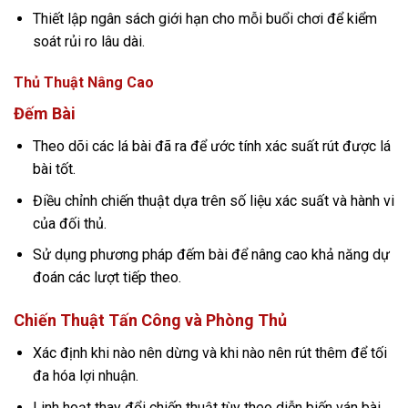
Thiết lập ngân sách giới hạn cho mỗi buổi chơi để kiểm
soát rủi ro lâu dài.
Thủ Thuật Nâng Cao
Đếm Bài
Theo dõi các lá bài đã ra để ước tính xác suất rút được lá
bài tốt.
Điều chỉnh chiến thuật dựa trên số liệu xác suất và hành vi
của đối thủ.
Sử dụng phương pháp đếm bài để nâng cao khả năng dự
đoán các lượt tiếp theo.
Chiến Thuật Tấn Công và Phòng Thủ
Xác định khi nào nên dừng và khi nào nên rút thêm để tối
đa hóa lợi nhuận.
Linh hoạt thay đổi chiến thuật tùy theo diễn biến ván bài.