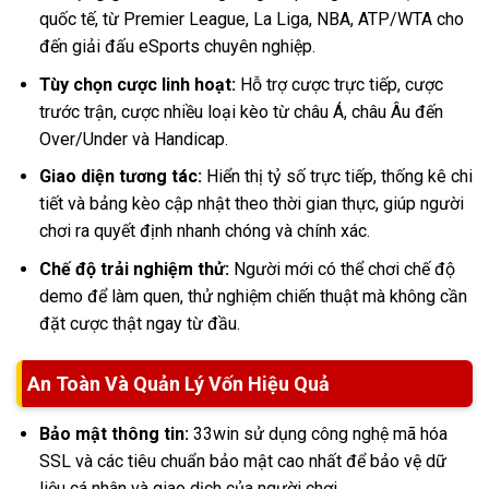
quốc tế, từ Premier League, La Liga, NBA, ATP/WTA cho
đến giải đấu eSports chuyên nghiệp.
Tùy chọn cược linh hoạt:
Hỗ trợ cược trực tiếp, cược
trước trận, cược nhiều loại kèo từ châu Á, châu Âu đến
Over/Under và Handicap.
Giao diện tương tác:
Hiển thị tỷ số trực tiếp, thống kê chi
tiết và bảng kèo cập nhật theo thời gian thực, giúp người
chơi ra quyết định nhanh chóng và chính xác.
Chế độ trải nghiệm thử:
Người mới có thể chơi chế độ
demo để làm quen, thử nghiệm chiến thuật mà không cần
đặt cược thật ngay từ đầu.
An Toàn Và Quản Lý Vốn Hiệu Quả
Bảo mật thông tin:
33win sử dụng công nghệ mã hóa
SSL và các tiêu chuẩn bảo mật cao nhất để bảo vệ dữ
liệu cá nhân và giao dịch của người chơi.