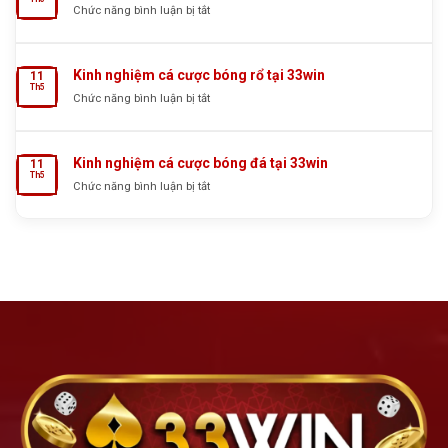
KHÁC
KHI
ở
Chức năng bình luận bị tắt
TẠI
CÁ
CÁCH
33WIN
CƯỢC
CHỌN
THỂ
KÈO
kinh nghiệm cá cược bóng rổ tại 33win
THAO
11
THỂ
Th5
TẠI
THAO
ở
Chức năng bình luận bị tắt
33WIN
CHUẨN
KINH
KHI
NGHIỆM
CÁ
CÁ
kinh nghiệm cá cược bóng đá tại 33win
CƯỢC
11
CƯỢC
Th5
TẠI
BÓNG
ở
Chức năng bình luận bị tắt
33WIN
RỔ
KINH
TẠI
NGHIỆM
33WIN
CÁ
CƯỢC
BÓNG
ĐÁ
TẠI
33WIN