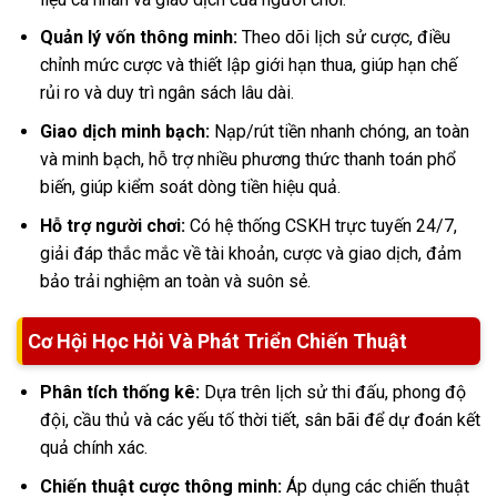
Quản lý vốn thông minh:
Theo dõi lịch sử cược, điều
chỉnh mức cược và thiết lập giới hạn thua, giúp hạn chế
rủi ro và duy trì ngân sách lâu dài.
Giao dịch minh bạch:
Nạp/rút tiền nhanh chóng, an toàn
và minh bạch, hỗ trợ nhiều phương thức thanh toán phổ
biến, giúp kiểm soát dòng tiền hiệu quả.
Hỗ trợ người chơi:
Có hệ thống CSKH trực tuyến 24/7,
giải đáp thắc mắc về tài khoản, cược và giao dịch, đảm
bảo trải nghiệm an toàn và suôn sẻ.
Cơ Hội Học Hỏi Và Phát Triển Chiến Thuật
Phân tích thống kê:
Dựa trên lịch sử thi đấu, phong độ
đội, cầu thủ và các yếu tố thời tiết, sân bãi để dự đoán kết
quả chính xác.
Chiến thuật cược thông minh:
Áp dụng các chiến thuật