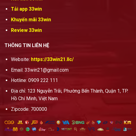
Tải app 33win
Khuyến mãi 33win
Review 33win
THÔNG TIN LIÊN HỆ
Website:
https://33win21.llc/
Email:
33win21@gmail.com
Hotline: 0909 222 111
Địa chỉ: 123 Nguyễn Trãi, Phường Bến Thành, Quận 1, TP.
Hồ Chí Minh, Việt Nam
Zipcode: 700000